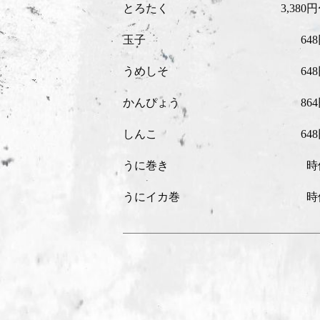
とろたく
3,380
玉子
64
うめしそ
64
かんぴょう
86
しんこ
64
うに巻き
時
うにイカ巻
時