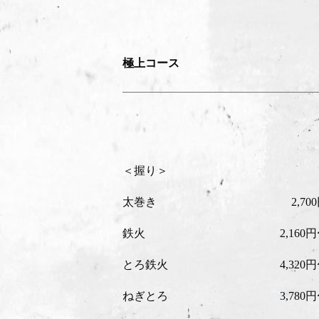
極上コース
＜握り＞
太巻き
2,70
鉄火
2,160
とろ鉄火
4,320
ねぎとろ
3,780