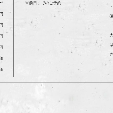
円〜
※前日までのご予約
8円
8円
4円
は
8円
価
価